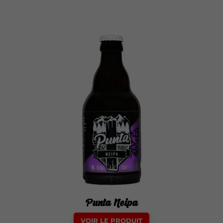
Punta Neipa
Ce
VOIR LE PRODUIT