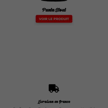
Punta Stout
Ce
VOIR LE PRODUIT
produit
a
plusieurs
variations.
Les
options
peuvent
être
choisies
sur

la
page
du
Livraison en France
produit